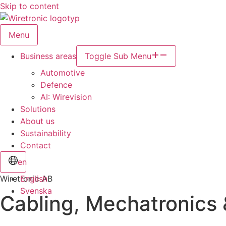
Skip to content
Menu
Business areas
Toggle Sub Menu
Automotive
Defence
AI: Wirevision
Solutions
About us
Sustainability
Contact
en
Wiretronic AB
English
Svenska
Cabling, Mechatronics 