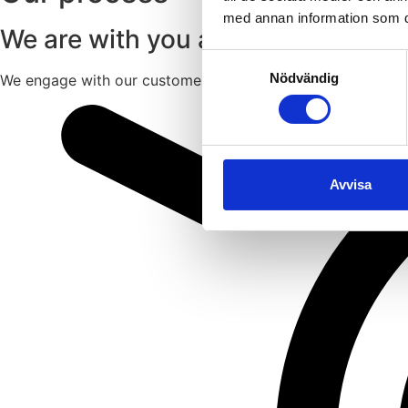
med annan information som du 
We are with you all the way.
Samtyckesval
Nödvändig
We engage with our customers from the early concept and 
Avvisa